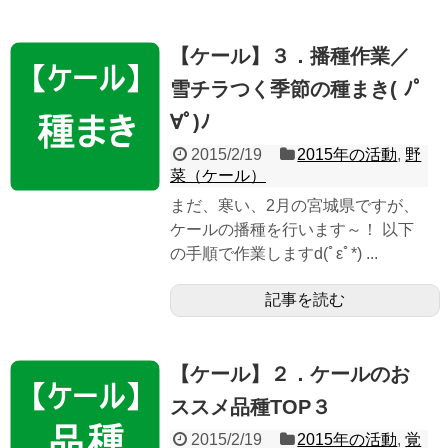
【ケール】３．播種作業／
雪チラつく季節の種まき( ﾉﾟ
∀ﾟ)ﾉ
2015/2/19
2015年の活動
,
野
菜（ケール）
まだ、寒い、2月の宮城県ですが、
ケールの播種を行います～！ 以下
の手順で作業しますd(ﾟεﾟ*) ...
記事を読む
【ケール】２．ケールのお
ススメ品種TOP３
2015/2/19
2015年の活動
,
覚