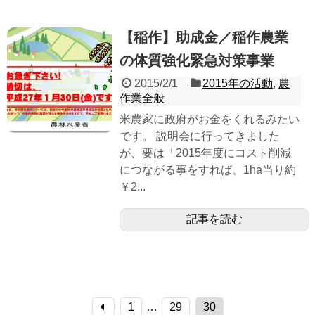
【稲作】助成金／稲作農業
の体質強化緊急対策事業
2015/2/1
2015年の活動
,
農
作業全般
米農家に政府がお金をくれるみたい
です。 説明会に行ってきました
が、要は「2015年度にコスト削減
につながる事をすれば、1ha当り約
￥2...
記事を読む
1
…
29
30