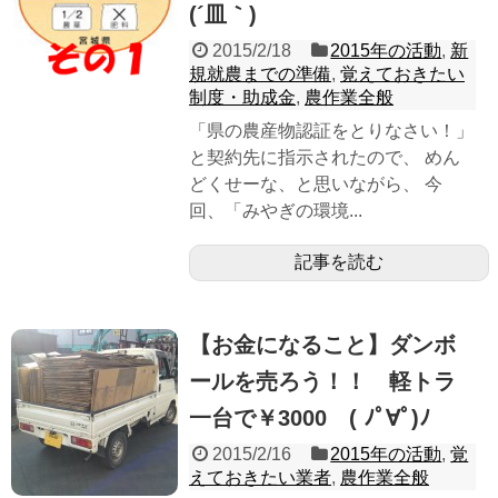
(´皿｀)
2015/2/18
2015年の活動
,
新
規就農までの準備
,
覚えておきたい
制度・助成金
,
農作業全般
「県の農産物認証をとりなさい！」
と契約先に指示されたので、 めん
どくせーな、と思いながら、 今
回、「みやぎの環境...
記事を読む
【お金になること】ダンボ
ールを売ろう！！ 軽トラ
一台で￥3000 ( ﾉﾟ∀ﾟ)ﾉ
2015/2/16
2015年の活動
,
覚
えておきたい業者
,
農作業全般