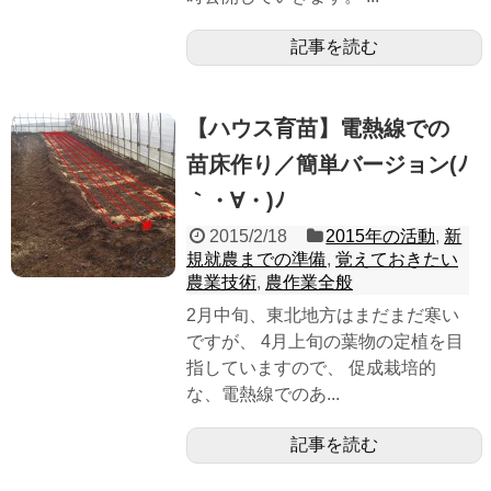
記事を読む
【ハウス育苗】電熱線での
苗床作り／簡単バージョン(ﾉ
｀・∀・)ﾉ
2015/2/18
2015年の活動
,
新
規就農までの準備
,
覚えておきたい
農業技術
,
農作業全般
2月中旬、東北地方はまだまだ寒い
ですが、 4月上旬の葉物の定植を目
指していますので、 促成栽培的
な、電熱線でのあ...
記事を読む