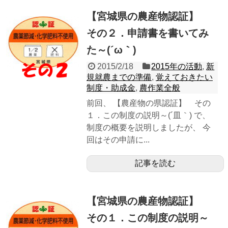
【宮城県の農産物認証】
その２．申請書を書いてみ
た～(´ω｀)
2015/2/18
2015年の活動
,
新
規就農までの準備
,
覚えておきたい
制度・助成金
,
農作業全般
前回、 【農産物の県認証】 その
１．この制度の説明～(´皿｀) で、
制度の概要を説明しましたが、 今
回はその申請に...
記事を読む
【宮城県の農産物認証】
その１．この制度の説明～