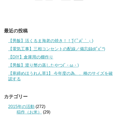
最近の投稿
【男飯】活くるま海老の焼き！！∑(´ﾟдﾟ｀；)
【電気工事】三相コンセントの配線／備忘録d(ﾟεﾟ*)
【DIY】倉庫用の棚作り
【男飯】渡り蟹の蒸したやつ(´・ω・)
【寒締めほうれん草1】 今年度の為、、種のサイズを確
認する
カテゴリー
2015年の活動
(272)
稲作（お米）
(29)