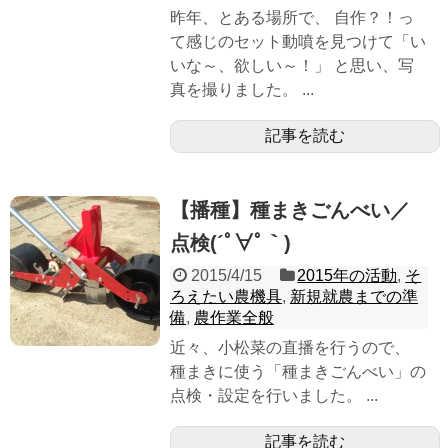
昨年、とある場所で、 自作？！っ
て感じのセット動噴を見つけて「い
いな～、欲しい～！」 と思い、写
真を撮りました。 ...
記事を読む
【播種】種まきごんべい／
点検(´ﾟ∀ﾟ｀)
2015/4/15
2015年の活動
,
そ
ろえたい農機具
,
新規就農までの準
備
,
農作業全般
近々、小松菜の直播を行うので、
種まきに使う「種まきごんべい」の
点検・設定を行いました。 ...
記事を読む