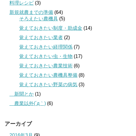
料理レシピ
(3)
新規就農までの準備
(64)
そろえたい農機具
(5)
覚えておきたい制度・助成金
(14)
覚えておきたい業者
(2)
覚えておきたい経理関係
(7)
覚えておきたい虫・生物
(17)
覚えておきたい農業技術
(6)
覚えておきたい農機具整備
(8)
覚えておきたい野菜の病気
(3)
＿新聞とか
(1)
＿農業以外(´д｀)
(6)
アーカイブ
2016年3月
(9)