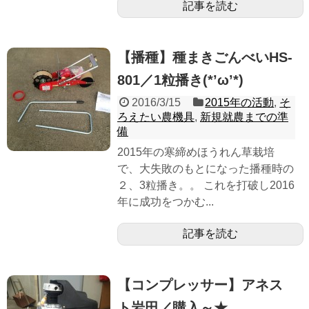
記事を読む
【播種】種まきごんべいHS-
801／1粒播き(*’ω’*)
2016/3/15
2015年の活動
,
そ
ろえたい農機具
,
新規就農までの準
備
2015年の寒締めほうれん草栽培
で、大失敗のもとになった播種時の
２、3粒播き。。 これを打破し2016
年に成功をつかむ...
記事を読む
【コンプレッサー】アネス
ト岩田／購入～★