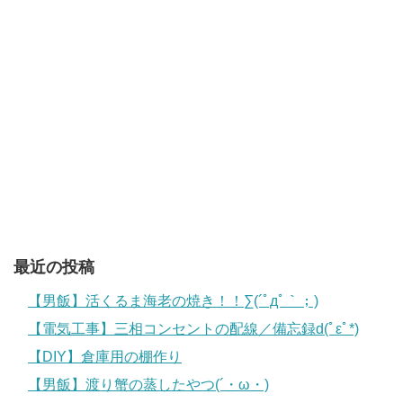
最近の投稿
【男飯】活くるま海老の焼き！！∑(´ﾟдﾟ｀；)
【電気工事】三相コンセントの配線／備忘録d(ﾟεﾟ*)
【DIY】倉庫用の棚作り
【男飯】渡り蟹の蒸したやつ(´・ω・)