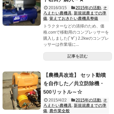
2016/3/15
2015年の活動
,
そ
ろえたい農機具
,
新規就農までの準
備
,
覚えておきたい農機具整備
トラクターなどの清掃のため、価
格.comで移動用のコンプレッサーを
購入しました(ﾟ∀ﾟ) 2.2kwのコンプレ
ッサーは作業場に...
記事を読む
【農機具改造】 セット動噴
を自作した／共立防除機・
500リットル～☆
2015/4/22
2015年の活動
,
そ
ろえたい農機具
,
新規就農までの準
備
,
農作業全般