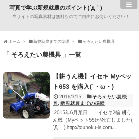
写真で学ぶ新規就農のポイント(´д｀)
当サイトの写真素材は無料なのでご自由にお使いください！
ホーム
新規就農までの準備
そろえたい農機具
そろえたい農機具
一覧
【耕うん機】イセキ Myペッ
ト653 を購入(´・ω・)
2016/3/15
そろえたい農機
具
,
新規就農までの準備
2015年6月某日、、イセキ2輪 耕う
ん機（Myペット55)が死亡しました(
´Д｀ ) http://touhoku-is.com...