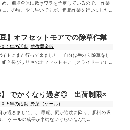
ため、圃場全体に敷きワラを予定しているので、 作業
日この頃、少し早いですが、追肥作業を行いました...
大豆】オフセットモアでの除草作業
2015年の活動
,
農作業全般
バイトにまた行って来ました！ 自分は手刈り除草をし
組合長がササキのオフセットモア（スライドモア）...
8】 でかくなり過ぎ◎ 出荷制限×
2015年の活動
,
野菜（ケール）
9日が過ぎまして、、 最近、雨が適度に降り、肥料の吸
、 ケールの成長が半端ないぐらい進んで...