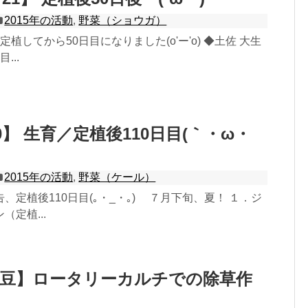
2015年の活動
,
野菜（ショウガ）
植してから50日目になりました(o'ー'o) ◆土佐 大生
...
0】 生育／定植後110日目(｀・ω・
2015年の活動
,
野菜（ケール）
、定植後110日目(｡・_・｡)ゞ ７月下旬、夏！ １．ジ
定植...
大豆】ロータリーカルチでの除草作