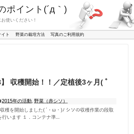
ポイント(´д｀)
にお使いください！
サイト
野菜の栽培方法
写真のご利用規約
】 収穫開始！！／定植後3ヶ月( ﾟ
2015年の活動
,
野菜（赤シソ）
収穫を開始しました( ´・ω・)ﾉ シソの収穫作業の段取
行います １．コンテナ準...