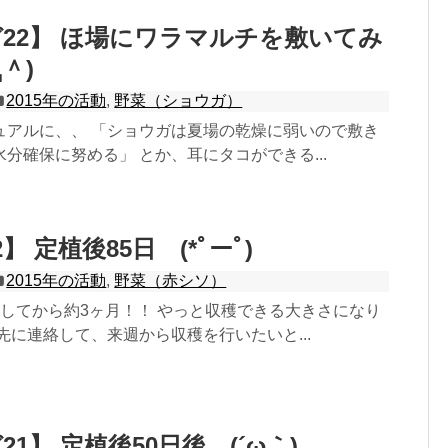
22】 ほ場にワラマルチを敷いてみ
＾)
2015年の活動
,
野菜（ショウガ）
ュアルに、、 「ショウガは夏場の乾燥に弱いので敷き
分確保に努める」 とか、耳にタコができる...
】 定植後85日 (*ﾟーﾟ)
2015年の活動
,
野菜（赤シソ）
植してから約3ヶ月！！ やっと収穫できる大きさになり
先に連絡して、来週から収穫を行いたいと...
1】 定植後50日後 (´ω｀)