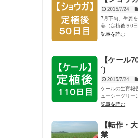
2015/7/24
7月下旬、生姜を定
姜（定植後５0日目
記事を読む
【ケール7
´)ゞ
2015/7/24
ケールの生育報告
ューシーグリーン（
記事を読む
【転作・
業