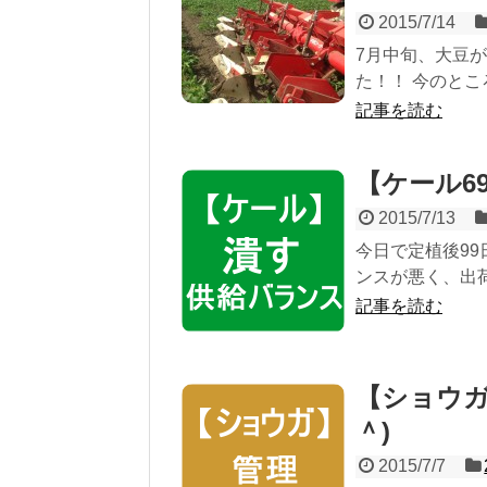
2015/7/14
7月中旬、大豆が
た！！ 今のところ
記事を読む
【ケール6
2015/7/13
今日で定植後99
ンスが悪く、出荷
記事を読む
【ショウガ2
＾)
2015/7/7