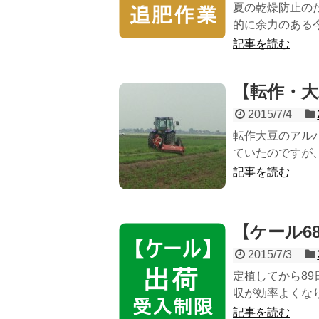
夏の乾燥防止の
的に余力のある今
記事を読む
【転作・
2015/7/4
転作大豆のアル
ていたのですが、
記事を読む
【ケール6
2015/7/3
定植してから8
収が効率よくなり
記事を読む