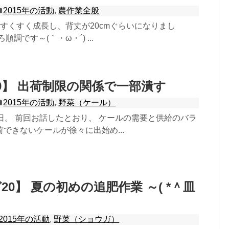
2015年の活動
,
農作業全般
すくすく成長し、背丈が20cmぐらいになりまし
順調です～(｀・ω・´) ...
9】 出荷制限の関係で一部潰す
2015年の活動
,
野菜（ケール）
日。 前回お話したとおり、 ケールの需要と供給のバラ
できないケールが徐々に出始め...
0】 夏の初めの追肥作業 ～( *＾皿
2015年の活動
,
野菜（ショウガ）