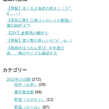
【男飯】活くるま海老の焼き！！∑(´ﾟ
дﾟ｀；)
【電気工事】三相コンセントの配線／
備忘録d(ﾟεﾟ*)
【DIY】倉庫用の棚作り
【男飯】渡り蟹の蒸したやつ(´・ω・)
【寒締めほうれん草1】 今年度の
為、、種のサイズを確認する
カテゴリー
2015年の活動
(272)
稲作（お米）
(29)
農作業全般
(49)
野菜（カボチャ）
(12)
野菜（ケール）
(87)