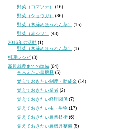
野菜（コマツナ）
(16)
野菜（ショウガ）
(36)
野菜（寒締めほうれん草）
(15)
野菜（赤シソ）
(43)
2016年の活動
(1)
野菜（寒締めほうれん草）
(1)
料理レシピ
(3)
新規就農までの準備
(64)
そろえたい農機具
(5)
覚えておきたい制度・助成金
(14)
覚えておきたい業者
(2)
覚えておきたい経理関係
(7)
覚えておきたい虫・生物
(17)
覚えておきたい農業技術
(6)
覚えておきたい農機具整備
(8)