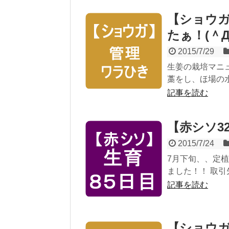
【ショウガ
たぁ！(＾Д
2015/7/29
生姜の栽培マニ
藁をし、ほ場の水
記事を読む
【赤シソ32
2015/7/24
7月下旬、、定
ました！！ 取引
記事を読む
【ショウガ2