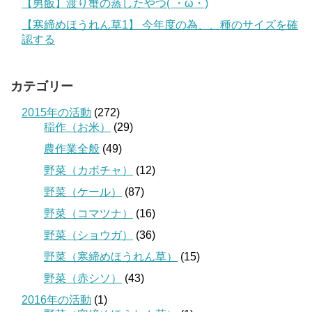
【男飯】渡り蟹の蒸したやつ(´・ω・)
【寒締めほうれん草1】 今年度の為、、種のサイズを確
認する
カテゴリー
2015年の活動
(272)
稲作（お米）
(29)
農作業全般
(49)
野菜（カボチャ）
(12)
野菜（ケール）
(87)
野菜（コマツナ）
(16)
野菜（ショウガ）
(36)
野菜（寒締めほうれん草）
(15)
野菜（赤シソ）
(43)
2016年の活動
(1)