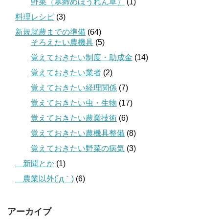
野菜（寒締めほうれん草）
(1)
料理レシピ
(3)
新規就農までの準備
(64)
そろえたい農機具
(5)
覚えておきたい制度・助成金
(14)
覚えておきたい業者
(2)
覚えておきたい経理関係
(7)
覚えておきたい虫・生物
(17)
覚えておきたい農業技術
(6)
覚えておきたい農機具整備
(8)
覚えておきたい野菜の病気
(3)
＿新聞とか
(1)
＿農業以外(´д｀)
(6)
アーカイブ