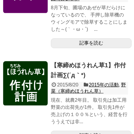
8月下旬、圃場のあぜが草だらけに
なっているので、 手押し除草機の
ウィングモアで除草することにしま
した～(｀・ω・´)ゞ ...
記事を読む
【寒締めほうれん草1】作付
計画∑(´д｀*)
2015/8/20
2015年の活動
,
野
菜（寒締めほうれん草）
現在、就農2年目。 取引先は加工用
野菜の出荷先が1件。 取引先1件が
売上げの１００％という、経営を行
ううえでは非...