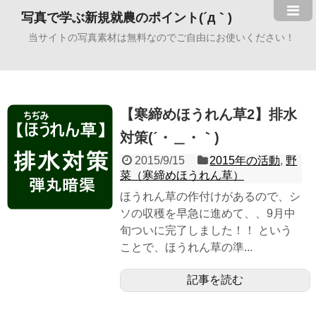
写真で学ぶ新規就農のポイント(´д｀)
当サイトの写真素材は無料なのでご自由にお使いください！
【寒締めほうれん草2】排水
対策(´・＿・｀)
2015/9/15
2015年の活動
,
野
菜（寒締めほうれん草）
ほうれん草の作付けがあるので、シ
ソの収穫を早急に進めて、、9月中
旬ついに完了しました！！ という
ことで、ほうれん草の準...
記事を読む