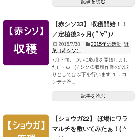
記事を読む
【赤シソ33】 収穫開始！！
／定植後3ヶ月( ﾟ∀ﾟ)ﾉ
2015/7/30
2015年の活動
,
野
菜（赤シソ）
7月下旬、ついに収穫を開始しまし
た( ´・ω・)ﾉ シソの収穫作業の段取
りとしては以下を行います １．コ
ンテナ準...
記事を読む
【ショウガ22】 ほ場にワラ
マルチを敷いてみたぁ！(＾