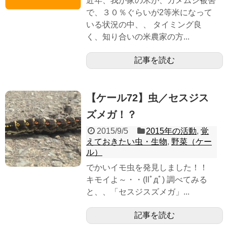
近年、我が家の米が、カメムシ被害
で、３０％ぐらいが2等米になって
いる状況の中、、 タイミング良
く、知り合いの米農家の方...
記事を読む
【ケール72】虫／セスジス
ズメガ！？
2015/9/5
2015年の活動
,
覚
えておきたい虫・生物
,
野菜（ケー
ル）
でかいイモ虫を発見しました！！
キモイよ～・・(llﾟдﾟ) 調べてみる
と、、「セスジスズメガ」...
記事を読む