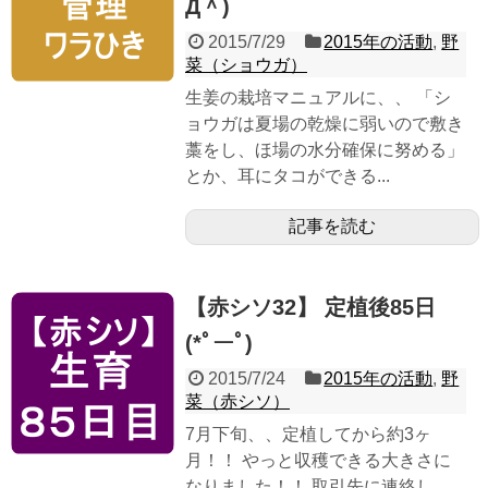
Д＾)
2015/7/29
2015年の活動
,
野
菜（ショウガ）
生姜の栽培マニュアルに、、 「シ
ョウガは夏場の乾燥に弱いので敷き
藁をし、ほ場の水分確保に努める」
とか、耳にタコができる...
記事を読む
【赤シソ32】 定植後85日
(*ﾟーﾟ)
2015/7/24
2015年の活動
,
野
菜（赤シソ）
7月下旬、、定植してから約3ヶ
月！！ やっと収穫できる大きさに
なりました！！ 取引先に連絡し