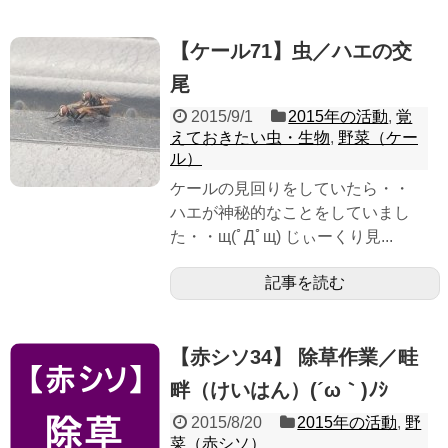
【ケール71】虫／ハエの交
尾
2015/9/1
2015年の活動
,
覚
えておきたい虫・生物
,
野菜（ケー
ル）
ケールの見回りをしていたら・・
ハエが神秘的なことをしていまし
た・・щ(ﾟДﾟщ) じぃーくり見...
記事を読む
【赤シソ34】 除草作業／畦
畔（けいはん）(´ω｀)ﾉｼ
2015/8/20
2015年の活動
,
野
菜（赤シソ）