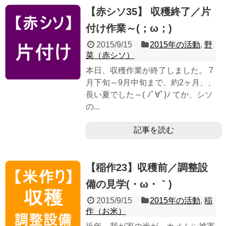
【赤シソ35】 収穫終了／片
付け作業～(；ω；)
2015/9/15
2015年の活動
,
野
菜（赤シソ）
本日、収穫作業が終了しました。 7
月下旬～9月中旬まで、約2ヶ月、、
長い夏でした～( ﾉﾟ∀ﾟ)ﾉ てか、シソ
の...
記事を読む
【稲作23】収穫前／調整設
備の見学(・ω・｀)
2015/9/15
2015年の活動
,
稲
作（お米）