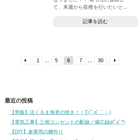
て、来週から収穫を行いたいと...
記事を読む
1
…
5
6
7
…
30
最近の投稿
【男飯】活くるま海老の焼き！！∑(´ﾟдﾟ｀；)
【電気工事】三相コンセントの配線／備忘録d(ﾟεﾟ*)
【DIY】倉庫用の棚作り