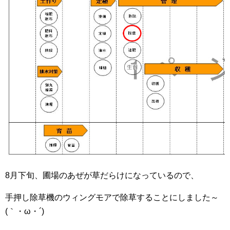
8月下旬、圃場のあぜが草だらけになっているので、
手押し除草機のウィングモアで除草することにしました～
(｀・ω・´)ゞ