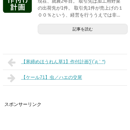
現在、就農2年目。 取引先は加工用野菜
の出荷先が1件。 取引先1件が売上げの１
００％という、経営を行ううえでは非...
記事を読む
【寒締めほうれん草1】作付計画∑(´д｀*)
【ケール71】虫／ハエの交尾
スポンサーリンク