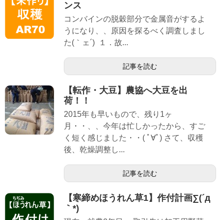
ンス
コンバインの脱穀部分で金属音がするよ
うになり、、原因を探るべく調査しまし
た(｀ェ´) １．故...
記事を読む
【転作・大豆】農協へ大豆を出
荷！！
2015年も早いもので、残り1ヶ
月・・、、今年は忙しかったから、すご
く短く感じました・・( ﾟ∀ﾟ) さて、収穫
後、乾燥調整し...
記事を読む
【寒締めほうれん草1】作付計画∑(´д
｀*)