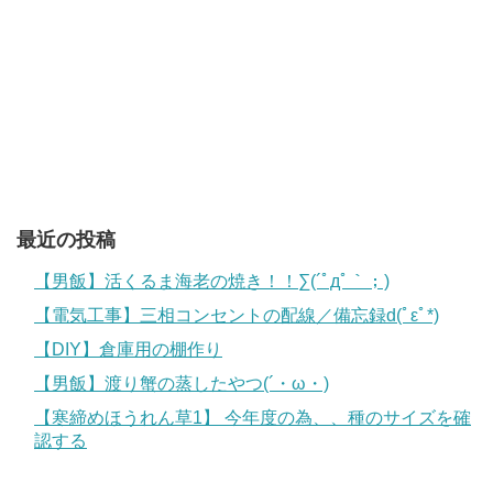
最近の投稿
【男飯】活くるま海老の焼き！！∑(´ﾟдﾟ｀；)
【電気工事】三相コンセントの配線／備忘録d(ﾟεﾟ*)
【DIY】倉庫用の棚作り
【男飯】渡り蟹の蒸したやつ(´・ω・)
【寒締めほうれん草1】 今年度の為、、種のサイズを確
認する