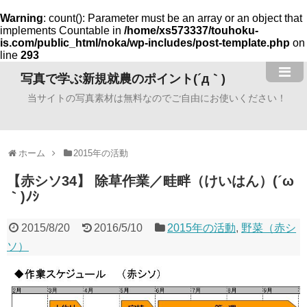
Warning
: count(): Parameter must be an array or an object that
implements Countable in
/home/xs573337/touhoku-
is.com/public_html/noka/wp-includes/post-template.php
on
line
293
写真で学ぶ新規就農のポイント(´д｀)
当サイトの写真素材は無料なのでご自由にお使いください！
ホーム
2015年の活動
【赤シソ34】 除草作業／畦畔（けいはん）(´ω
｀)ﾉｼ
2015/8/20
2016/5/10
2015年の活動
,
野菜（赤シ
ソ）