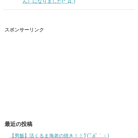
ん）になりました(*ﾟДﾟ)
スポンサーリンク
最近の投稿
【男飯】活くるま海老の焼き！！∑(´ﾟдﾟ｀；)