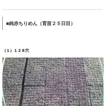
■純赤ちりめん（育苗２５日目）
（１）１２８穴