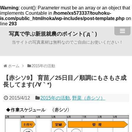
Warning
: count(): Parameter must be an array or an object that
implements Countable in
/home/xs573337/touhoku-
is.com/public_html/noka/wp-includes/post-template.php
on
line
293
写真で学ぶ新規就農のポイント(´д｀)
当サイトの写真素材は無料なのでご自由にお使いください！
ホーム
2015年の活動
【赤シソ9】 育苗／25日目／順調にもさもさ成
長してます(ﾉ∀｀*)
2015/4/12
2015年の活動
,
野菜（赤シソ）