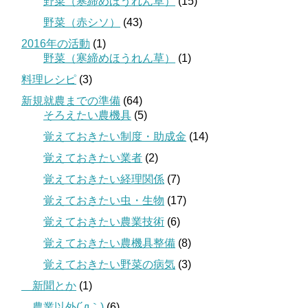
野菜（寒締めほうれん草）
(15)
野菜（赤シソ）
(43)
2016年の活動
(1)
野菜（寒締めほうれん草）
(1)
料理レシピ
(3)
新規就農までの準備
(64)
そろえたい農機具
(5)
覚えておきたい制度・助成金
(14)
覚えておきたい業者
(2)
覚えておきたい経理関係
(7)
覚えておきたい虫・生物
(17)
覚えておきたい農業技術
(6)
覚えておきたい農機具整備
(8)
覚えておきたい野菜の病気
(3)
＿新聞とか
(1)
＿農業以外(´д｀)
(6)