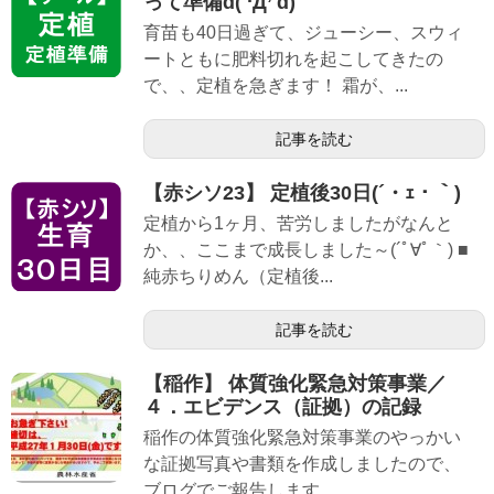
って準備d( ‘Д’ d)
育苗も40日過ぎて、ジューシー、スウィ
ートともに肥料切れを起こしてきたの
で、、定植を急ぎます！ 霜が、...
記事を読む
【赤シソ23】 定植後30日(´・ｪ・｀)
定植から1ヶ月、苦労しましたがなんと
か、、ここまで成長しました～(´ﾟ∀ﾟ｀) ■
純赤ちりめん（定植後...
記事を読む
【稲作】 体質強化緊急対策事業／
４．エビデンス（証拠）の記録
稲作の体質強化緊急対策事業のやっかい
な証拠写真や書類を作成しましたので、
ブログでご報告します。 ...