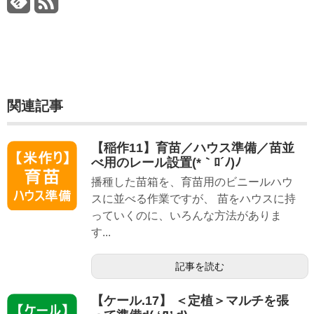
関連記事
【稲作11】育苗／ハウス準備／苗並
べ用のレール設置(*｀ﾛ´ﾉ)ﾉ
播種した苗箱を、育苗用のビニールハウ
スに並べる作業ですが、 苗をハウスに持
っていくのに、いろんな方法がありま
す...
記事を読む
【ケール.17】 ＜定植＞マルチを張