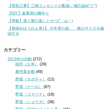
【電気工事】三相コンセントの配線／備忘録d(ﾟεﾟ*)
【DIY】倉庫用の棚作り
【男飯】渡り蟹の蒸したやつ(´・ω・)
【寒締めほうれん草1】 今年度の為、、種のサイズを確
認する
カテゴリー
2015年の活動
(272)
稲作（お米）
(29)
農作業全般
(49)
野菜（カボチャ）
(12)
野菜（ケール）
(87)
野菜（コマツナ）
(16)
野菜（ショウガ）
(36)