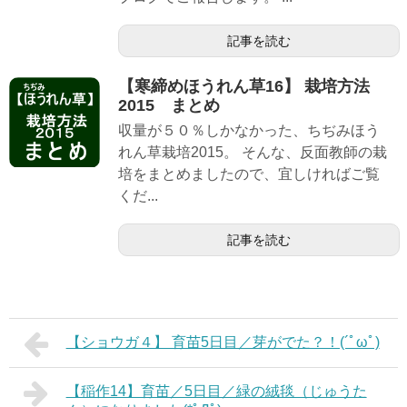
記事を読む
【寒締めほうれん草16】 栽培方法
2015 まとめ
収量が５０％しかなかった、ちぢみほう
れん草栽培2015。 そんな、反面教師の栽
培をまとめましたので、宜しければご覧
くだ...
記事を読む
【ショウガ４】 育苗5日目／芽がでた？！(´ﾟωﾟ)
【稲作14】育苗／5日目／緑の絨毯（じゅうた