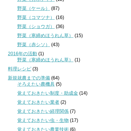
野菜（ケール）
(87)
野菜（コマツナ）
(16)
野菜（ショウガ）
(36)
野菜（寒締めほうれん草）
(15)
野菜（赤シソ）
(43)
2016年の活動
(1)
野菜（寒締めほうれん草）
(1)
料理レシピ
(3)
新規就農までの準備
(64)
そろえたい農機具
(5)
覚えておきたい制度・助成金
(14)
覚えておきたい業者
(2)
覚えておきたい経理関係
(7)
覚えておきたい虫・生物
(17)
覚えておきたい農業技術
(6)