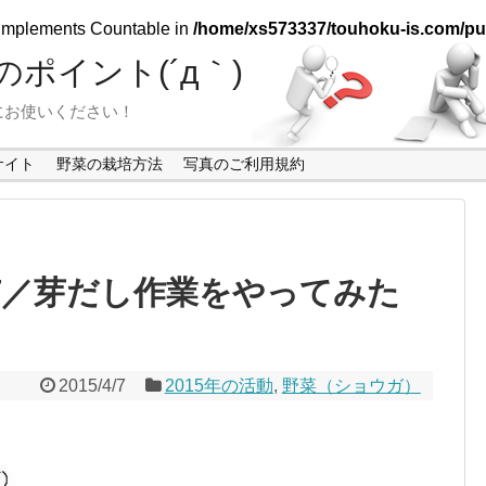
t implements Countable in
/home/xs573337/touhoku-is.com/pub
ポイント(´д｀)
にお使いください！
サイト
野菜の栽培方法
写真のご利用規約
苗／芽だし作業をやってみた
2015/4/7
2015年の活動
,
野菜（ショウガ）