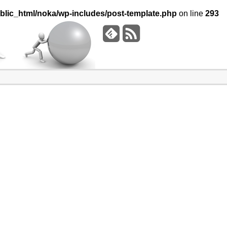
lic_html/noka/wp-includes/post-template.php
on line
293