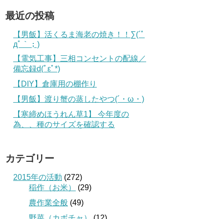
最近の投稿
【男飯】活くるま海老の焼き！！∑(´ﾟ
дﾟ｀；)
【電気工事】三相コンセントの配線／
備忘録d(ﾟεﾟ*)
【DIY】倉庫用の棚作り
【男飯】渡り蟹の蒸したやつ(´・ω・)
【寒締めほうれん草1】 今年度の
為、、種のサイズを確認する
カテゴリー
2015年の活動
(272)
稲作（お米）
(29)
農作業全般
(49)
野菜（カボチャ）
(12)