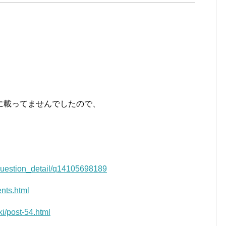
に載ってませんでしたので、
a/question_detail/q14105698189
ents.html
ki/post-54.html