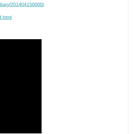
n/diary/201404150000/
4.html