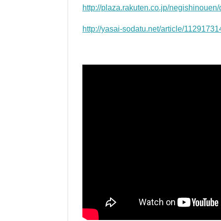
http://plaza.rakuten.co.jp/negishinoue
http://yasai-sodatu.net/article/11291731