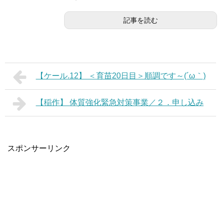
記事を読む
【ケール.12】 ＜育苗20日目＞順調です～(´ω｀)
【稲作】 体質強化緊急対策事業／２．申し込み
スポンサーリンク