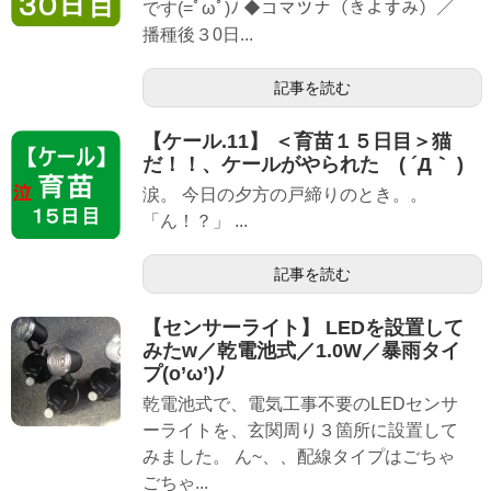
です(=ﾟωﾟ)ﾉ ◆コマツナ（きよすみ）／
播種後３0日...
記事を読む
【ケール.11】 ＜育苗１５日目＞猫
だ！！、ケールがやられた ( ´Д｀ )
涙。 今日の夕方の戸締りのとき。。
「ん！？」 ...
記事を読む
【センサーライト】 LEDを設置して
みたw／乾電池式／1.0W／暴雨タイ
プ(o’ω’)ﾉ
乾電池式で、電気工事不要のLEDセンサ
ーライトを、玄関周り３箇所に設置して
みました。 ん~、、配線タイプはごちゃ
ごちゃ...