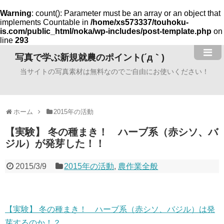
Warning
: count(): Parameter must be an array or an object that
implements Countable in
/home/xs573337/touhoku-
is.com/public_html/noka/wp-includes/post-template.php
on
line
293
写真で学ぶ新規就農のポイント(´д｀)
当サイトの写真素材は無料なのでご自由にお使いください！
ホーム
2015年の活動
【実験】 冬の種まき！ ハーブ系（赤シソ、バ
ジル）が発芽した！！
2015/3/9
2015年の活動
,
農作業全般
【実験】 冬の種まき！ ハーブ系（赤シソ、バジル）は発
芽するのか！？