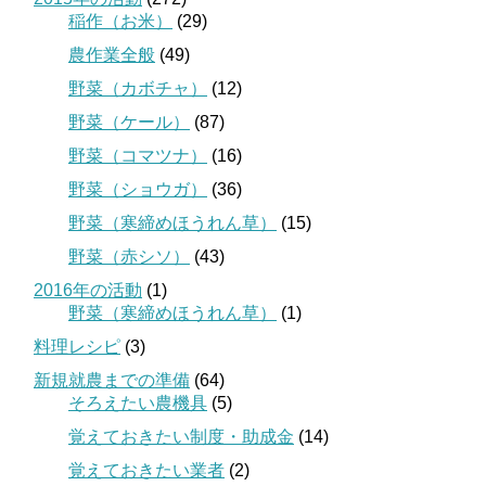
稲作（お米）
(29)
農作業全般
(49)
野菜（カボチャ）
(12)
野菜（ケール）
(87)
野菜（コマツナ）
(16)
野菜（ショウガ）
(36)
野菜（寒締めほうれん草）
(15)
野菜（赤シソ）
(43)
2016年の活動
(1)
野菜（寒締めほうれん草）
(1)
料理レシピ
(3)
新規就農までの準備
(64)
そろえたい農機具
(5)
覚えておきたい制度・助成金
(14)
覚えておきたい業者
(2)