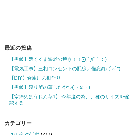
最近の投稿
【男飯】活くるま海老の焼き！！∑(´ﾟдﾟ｀；)
【電気工事】三相コンセントの配線／備忘録d(ﾟεﾟ*)
【DIY】倉庫用の棚作り
【男飯】渡り蟹の蒸したやつ(´・ω・)
【寒締めほうれん草1】 今年度の為、、種のサイズを確
認する
カテゴリー
2015年の活動
(272)