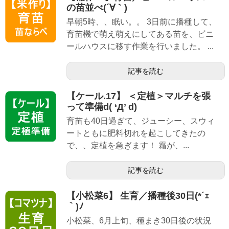
の苗並べ(´∀｀)
早朝5時、、眠い。。 3日前に播種して、
育苗機で萌え萌えにしてある苗を、ビニ
ールハウスに移す作業を行いました。 ...
記事を読む
【ケール.17】 ＜定植＞マルチを張
って準備d( ‘Д’ d)
育苗も40日過ぎて、ジューシー、スウィ
ートともに肥料切れを起こしてきたの
で、、定植を急ぎます！ 霜が、...
記事を読む
【小松菜6】 生育／播種後30日(*´ｪ
｀)ﾉ
小松菜、6月上旬、種まき30日後の状況