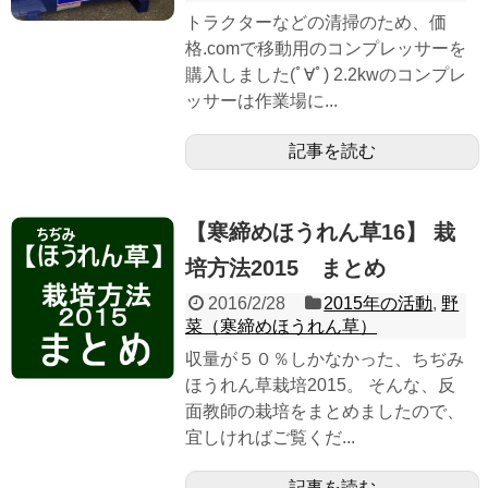
トラクターなどの清掃のため、価
格.comで移動用のコンプレッサーを
購入しました(ﾟ∀ﾟ) 2.2kwのコンプレ
ッサーは作業場に...
記事を読む
【寒締めほうれん草16】 栽
培方法2015 まとめ
2016/2/28
2015年の活動
,
野
菜（寒締めほうれん草）
収量が５０％しかなかった、ちぢみ
ほうれん草栽培2015。 そんな、反
面教師の栽培をまとめましたので、
宜しければご覧くだ...
記事を読む