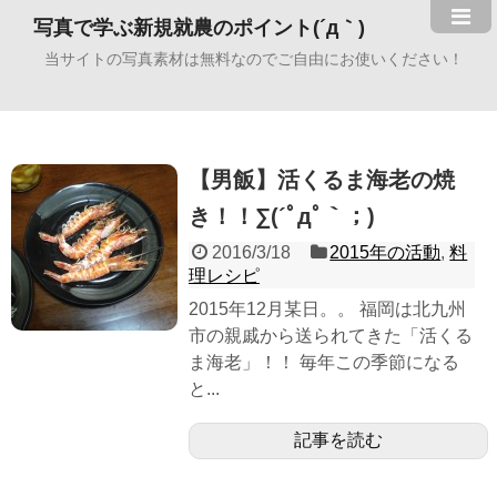
写真で学ぶ新規就農のポイント(´д｀)
当サイトの写真素材は無料なのでご自由にお使いください！
【男飯】活くるま海老の焼
き！！∑(´ﾟдﾟ｀；)
2016/3/18
2015年の活動
,
料
理レシピ
2015年12月某日。。 福岡は北九州
市の親戚から送られてきた「活くる
ま海老」！！ 毎年この季節になる
と...
記事を読む