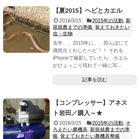
【夏2015】ヘビとカエル
2016/3/15
2015年の活動
,
新
規就農までの準備
,
覚えておきたい
虫・生物
去年、、2015年に、、田んぼにて
偶然出くわしたヘビ！！ それを
iPhoneで撮影していたら、カエル
がひょっこり現れて一緒に写...
記事を読む
【コンプレッサー】アネス
ト岩田／購入～★
2016/3/15
2015年の活動
,
そ
ろえたい農機具
,
新規就農までの準
備
,
覚えておきたい農機具整備