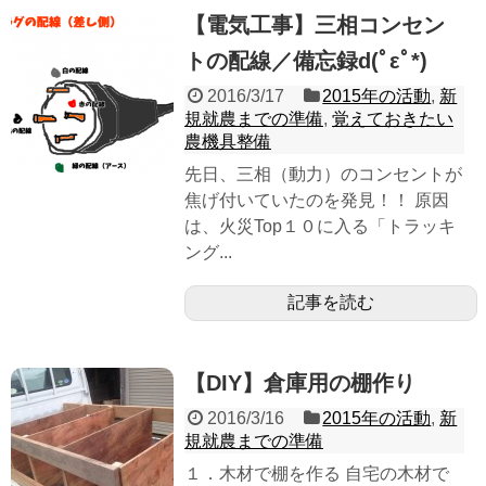
【電気工事】三相コンセン
トの配線／備忘録d(ﾟεﾟ*)
2016/3/17
2015年の活動
,
新
規就農までの準備
,
覚えておきたい
農機具整備
先日、三相（動力）のコンセントが
焦げ付いていたのを発見！！ 原因
は、火災Top１０に入る「トラッキ
ング...
記事を読む
【DIY】倉庫用の棚作り
2016/3/16
2015年の活動
,
新
規就農までの準備
１．木材で棚を作る 自宅の木材で