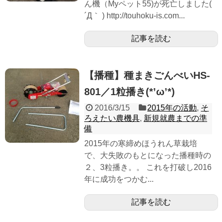
ん機（Myペット55)が死亡しました(
´Д｀ ) http://touhoku-is.com...
記事を読む
【播種】種まきごんべいHS-
801／1粒播き(*’ω’*)
2016/3/15
2015年の活動
,
そ
ろえたい農機具
,
新規就農までの準
備
2015年の寒締めほうれん草栽培
で、大失敗のもとになった播種時の
２、3粒播き。。 これを打破し2016
年に成功をつかむ...
記事を読む