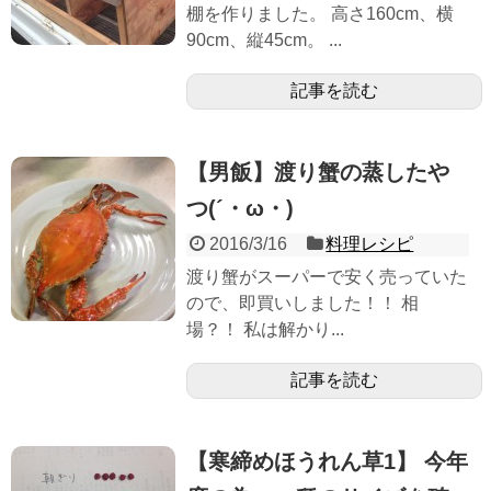
棚を作りました。 高さ160cm、横
90cm、縦45cm。 ...
記事を読む
【男飯】渡り蟹の蒸したや
つ(´・ω・)
2016/3/16
料理レシピ
渡り蟹がスーパーで安く売っていた
ので、即買いしました！！ 相
場？！ 私は解かり...
記事を読む
【寒締めほうれん草1】 今年