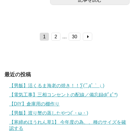
1
2
…
30
最近の投稿
【男飯】活くるま海老の焼き！！∑(´ﾟдﾟ｀；)
【電気工事】三相コンセントの配線／備忘録d(ﾟεﾟ*)
【DIY】倉庫用の棚作り
【男飯】渡り蟹の蒸したやつ(´・ω・)
【寒締めほうれん草1】 今年度の為、、種のサイズを確
認する