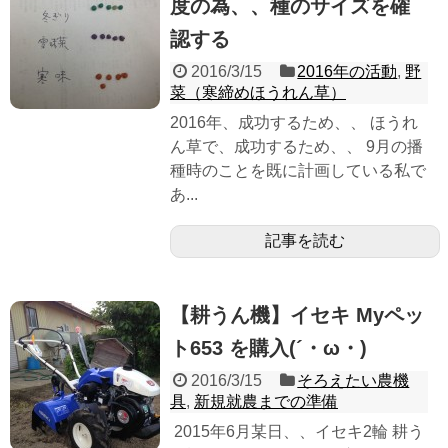
度の為、、種のサイズを確
認する
2016/3/15
2016年の活動
,
野
菜（寒締めほうれん草）
2016年、成功するため、、 ほうれ
ん草で、成功するため、、 9月の播
種時のことを既に計画している私で
あ...
記事を読む
【耕うん機】イセキ Myペッ
ト653 を購入(´・ω・)
2016/3/15
そろえたい農機
具
,
新規就農までの準備
2015年6月某日、、イセキ2輪 耕う