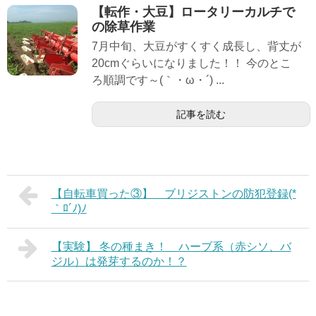
【転作・大豆】ロータリーカルチで
の除草作業
7月中旬、大豆がすくすく成長し、背丈が
20cmぐらいになりました！！ 今のとこ
ろ順調です～(｀・ω・´) ...
記事を読む
【自転車買った③】 ブリジストンの防犯登録(*
｀ﾛ´ﾉ)ﾉ
【実験】 冬の種まき！ ハーブ系（赤シソ、バ
ジル）は発芽するのか！？