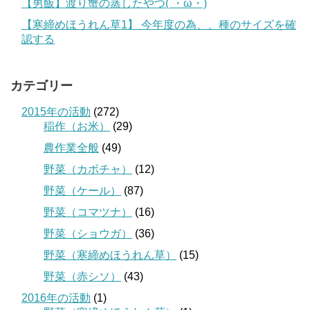
【男飯】渡り蟹の蒸したやつ(´・ω・)
【寒締めほうれん草1】 今年度の為、、種のサイズを確
認する
カテゴリー
2015年の活動
(272)
稲作（お米）
(29)
農作業全般
(49)
野菜（カボチャ）
(12)
野菜（ケール）
(87)
野菜（コマツナ）
(16)
野菜（ショウガ）
(36)
野菜（寒締めほうれん草）
(15)
野菜（赤シソ）
(43)
2016年の活動
(1)