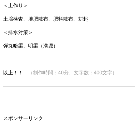
＜土作り＞
土壌検査、堆肥散布、肥料散布、耕起
＜排水対策＞
弾丸暗渠、明渠（溝堀）
以上！！
（制作時間：40分、文字数：400文字）
スポンサーリンク