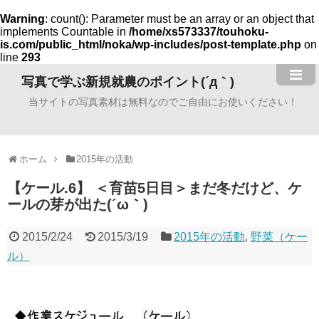
Warning
: count(): Parameter must be an array or an object that
implements Countable in
/home/xs573337/touhoku-
is.com/public_html/noka/wp-includes/post-template.php
on
line
293
写真で学ぶ新規就農のポイント(´д｀)
当サイトの写真素材は無料なのでご自由にお使いください！
ホーム
2015年の活動
【ケール.6】 ＜育苗5日目＞まだ冬だけど、ケ
ールの芽が出た(´ω｀)
2015/2/24
2015/3/19
2015年の活動
,
野菜（ケー
ル）