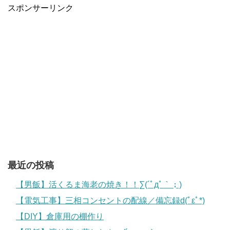
スポンサーリンク
最近の投稿
【男飯】活くるま海老の焼き！！∑(´ﾟдﾟ｀；)
【電気工事】三相コンセントの配線／備忘録d(ﾟεﾟ*)
【DIY】倉庫用の棚作り