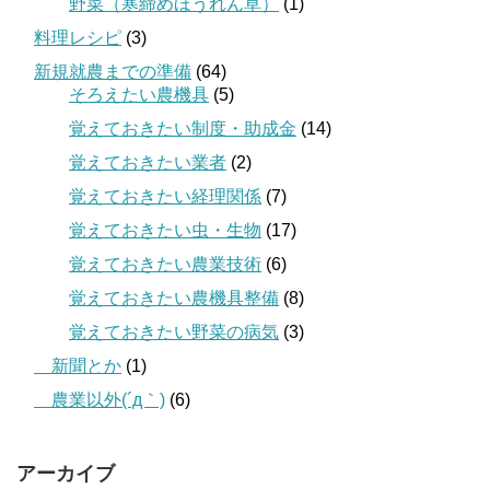
野菜（寒締めほうれん草）
(1)
料理レシピ
(3)
新規就農までの準備
(64)
そろえたい農機具
(5)
覚えておきたい制度・助成金
(14)
覚えておきたい業者
(2)
覚えておきたい経理関係
(7)
覚えておきたい虫・生物
(17)
覚えておきたい農業技術
(6)
覚えておきたい農機具整備
(8)
覚えておきたい野菜の病気
(3)
＿新聞とか
(1)
＿農業以外(´д｀)
(6)
アーカイブ