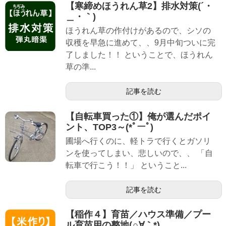
【寒締めほうれん草2】排水対策(´・
＿・｀)
ほうれん草の作付けがあるので、シソの
収穫を早急に進めて、、9月中旬ついに完
了しました！！ ということで、ほうれん
草の準...
記事を読む
【自転車買った①】俺が選んだポイ
ント、TOP3～(*ﾟーﾟ)
圃場へ行くのに、軽トラで行くとガソリ
ンを使ってしまい、悲しいので、、 「自
転車で行こう！！」 ということ...
記事を読む
【稲作４】育苗／ハウス準備／プー
ル育苗用の整地(∩∀｀*)