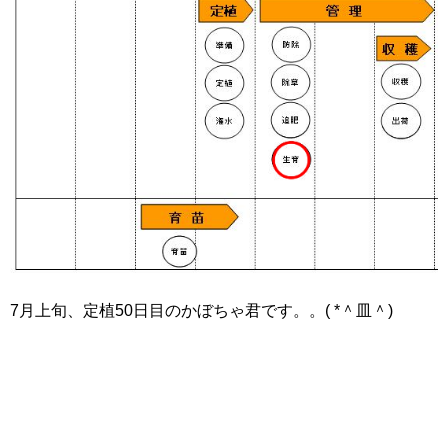
7月上旬、定植50日目のかぼちゃ君です。。( *＾皿＾)