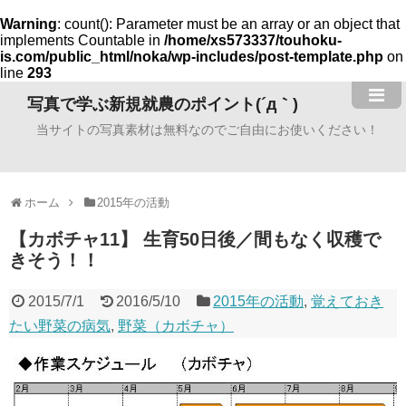
Warning
: count(): Parameter must be an array or an object that
implements Countable in
/home/xs573337/touhoku-
is.com/public_html/noka/wp-includes/post-template.php
on
line
293
写真で学ぶ新規就農のポイント(´д｀)
当サイトの写真素材は無料なのでご自由にお使いください！
ホーム
2015年の活動
【カボチャ11】 生育50日後／間もなく収穫で
きそう！！
2015/7/1
2016/5/10
2015年の活動
,
覚えておき
たい野菜の病気
,
野菜（カボチャ）