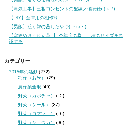
【電気工事】三相コンセントの配線／備忘録d(ﾟεﾟ*)
【DIY】倉庫用の棚作り
【男飯】渡り蟹の蒸したやつ(´・ω・)
【寒締めほうれん草1】 今年度の為、、種のサイズを確
認する
カテゴリー
2015年の活動
(272)
稲作（お米）
(29)
農作業全般
(49)
野菜（カボチャ）
(12)
野菜（ケール）
(87)
野菜（コマツナ）
(16)
野菜（ショウガ）
(36)