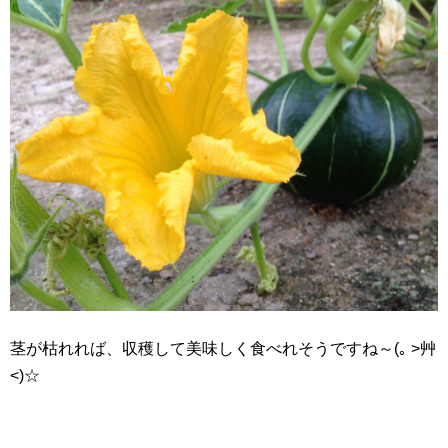
茎が枯れれば、収穫して美味しく食べれそうですね～(｡ >艸
<)☆