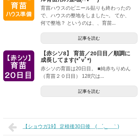
育苗ハウスのビニール貼りも終わったの
で、ハウスの整地をしました~。 てか、
何で整地？ というのは、、育苗...
記事を読む
【赤シソ8】 育苗／20日目／順調に
成長してます(*ﾟvﾟ*)
赤シソの育苗は20日目。 ■純赤ちりめん
（育苗２０日目） 128穴は...
記事を読む
【ショウガ19】 定植後30日後 ( ´,_ゝ｀)