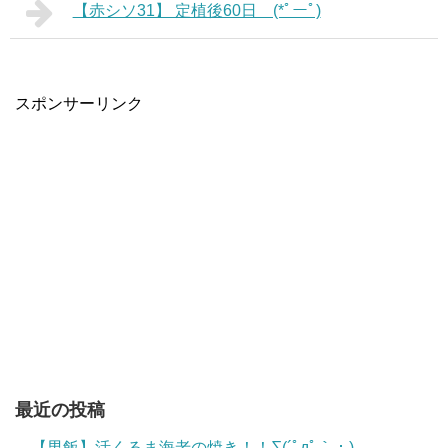
【赤シソ31】 定植後60日 (*ﾟーﾟ)
スポンサーリンク
最近の投稿
【男飯】活くるま海老の焼き！！∑(´ﾟдﾟ｀；)